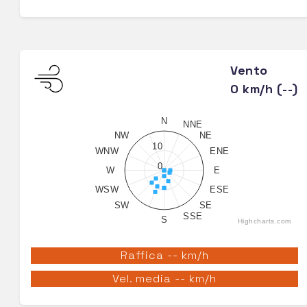
Vento
0 km/h (--)
N
NNE
NW
NE
10
WNW
ENE
0
W
E
WSW
ESE
SW
SE
SSE
S
Highcharts.com
Raffica -- km/h
Vel. media -- km/h