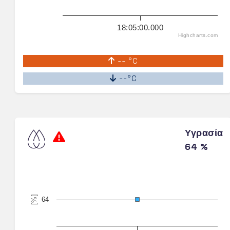
18:05:00.000
Highcharts.com
-- °C
--°C
Υγρασία
64 %
[%]
64