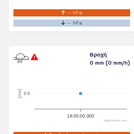
-- hPa
-- hPa
Βροχή
0 mm (0 mm/h)
[mm]
0.0
18:05:00.000
Highcharts.com