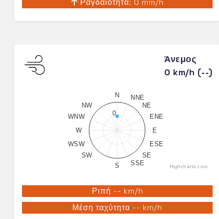
Ραγδαιότητα: 0 mm/h
Άνεμος
0 km/h (--)
N
NNE
NW
NE
0
WNW
ENE
W
E
WSW
ESE
SW
SE
SSE
S
Highcharts.com
Ριπή -- km/h
Μέση ταχύτητα -- km/h