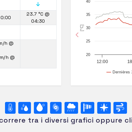
40
23.7 °C
@
35
10:00
04:30
[°C]
30
Previous
25
km/h
@
20
km/h
@
12:00
18
Dernières 
correre tra i diversi grafici oppure cl