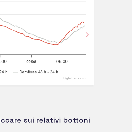
Next
:00
06:00
09/08
24 h
Dernières 48 h - 24 h
Highcharts.com
iccare sui relativi bottoni