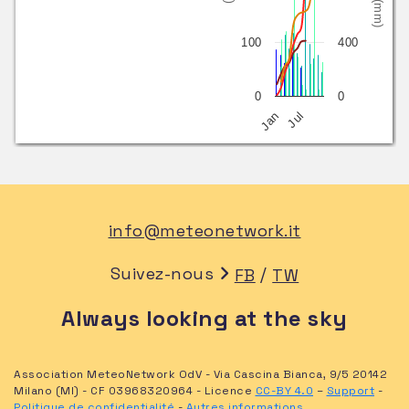
100
400
0
0
Jan
Jul
info@meteonetwork.it
Suivez-nous
/
FB
TW
Always looking at the sky
Association MeteoNetwork OdV - Via Cascina Bianca, 9/5 20142
Milano (MI) - CF 03968320964 - Licence
CC-BY 4.0
–
Support
-
Politique de confidentialité
-
Autres informations