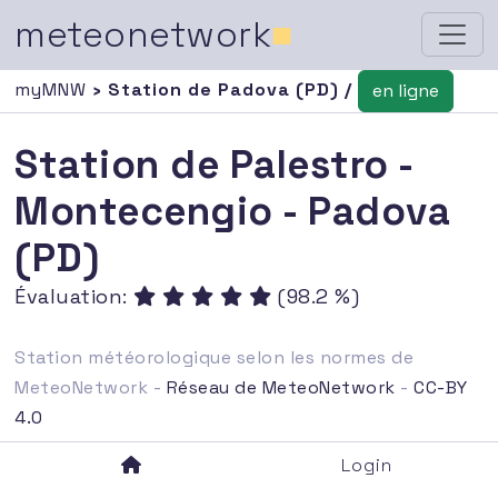
meteonetwork
■
myMNW
› Station de Padova (PD) /
en ligne
Station de Palestro -
Montecengio - Padova
(PD)
Évaluation:
(98.2 %)
Station météorologique selon les normes de
MeteoNetwork -
Réseau de MeteoNetwork
-
CC-BY
4.0
Login