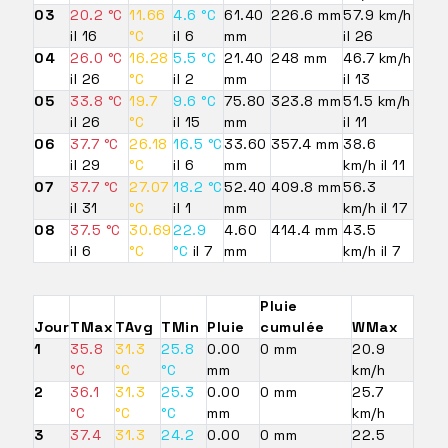
03
20.2 °C
11.66
4.6 °C
61.40
226.6 mm
57.9 km/h
il 16
°C
il 6
mm
il 26
04
26.0 °C
16.28
5.5 °C
21.40
248 mm
46.7 km/h
il 26
°C
il 2
mm
il 13
05
33.8 °C
19.7
9.6 °C
75.80
323.8 mm
51.5 km/h
il 26
°C
il 15
mm
il 11
06
37.7 °C
26.18
16.5 °C
33.60
357.4 mm
38.6
il 29
°C
il 6
mm
km/h il 11
07
37.7 °C
27.07
18.2 °C
52.40
409.8 mm
56.3
il 31
°C
il 1
mm
km/h il 17
08
37.5 °C
30.69
22.9
4.60
414.4 mm
43.5
il 6
°C
°C
il 7
mm
km/h il 7
Pluie
Jour
TMax
TAvg
TMin
Pluie
cumulée
WMax
1
35.8
31.3
25.8
0.00
0 mm
20.9
°C
°C
°C
mm
km/h
2
36.1
31.3
25.3
0.00
0 mm
25.7
°C
°C
°C
mm
km/h
3
37.4
31.3
24.2
0.00
0 mm
22.5