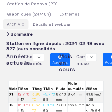
Station de Padova (PD)
Graphiques (24/48h)
Extrêmes
Archivio
Détails et webcam
Sommaire
Station en ligne depuis :
2024-02-19
avec
827 jours consolidés
Année
Mois
Changer
Cambia
actuelle
en
Aggiorna
Agg
d'année
mese
cours
Pluie
Mois
TMax
TAvg
TMin
Pluie
cumulée
WMax
01
12.7 °C
3.98
-5.7 °C
87.40
87.4 mm
41.8 km/h
il 17
°C
il 8
mm
il 28
02
16.9 °C
8.53
0.8 °C
77.80
165.2 mm
43.5
il 15
°C
il 2
mm
km/h il 4