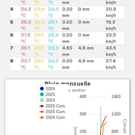
°C
°C
°C
mm
km/h
4
34.3
29.6
24.0
0.00
0 mm
20.9
°C
°C
°C
mm
km/h
5
36.2
30.9
26.1
0.00
0 mm
19.3
°C
°C
°C
mm
km/h
6
37.5
31.9
25.9
0.00
0 mm
22.5
°C
°C
°C
mm
km/h
7
36.1
30.1
22.9
4.60
4.6 mm
43.5
°C
°C
°C
mm
km/h
8
33.7
29.1
24.3
0.00
4.6 mm
27.4
°C
°C
°C
mm
km/h
Pluie mensuelle
2026
3 dernières années
2025
400
1600
2024
2026 Cum.
2025 Cum.
300
1200
2024 Cum.
Cumulé (mm)
(mm)
200
800