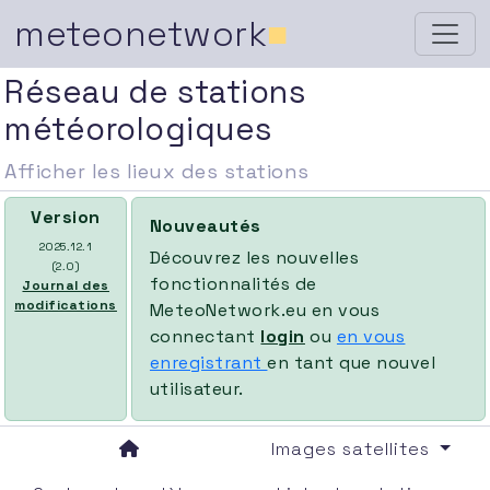
meteonetwork
■
Réseau de stations
météorologiques
Afficher les lieux des stations
Version
Nouveautés
2025.12.1
Découvrez les nouvelles
(2.0)
fonctionnalités de
Journal des
modifications
MeteoNetwork.eu en vous
connectant
login
ou
en vous
enregistrant
en tant que nouvel
utilisateur.
Images satellites