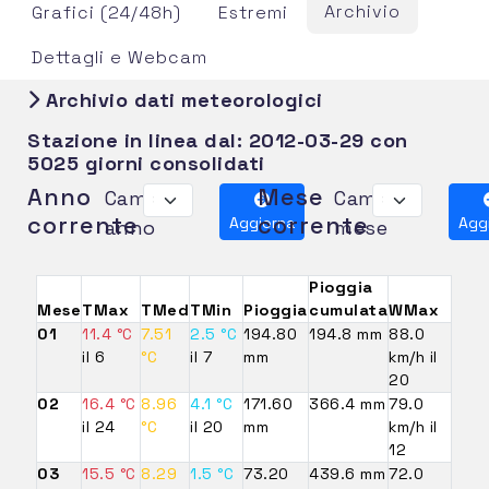
Archivio
Grafici (24/48h)
Estremi
Dettagli e Webcam
Archivio dati meteorologici
Stazione in linea dal:
2012-03-29
con
5025 giorni consolidati
Anno
Mese
Cambia
Cambia
corrente
corrente
Aggiorna
Agg
anno
mese
Pioggia
Mese
TMax
TMed
TMin
Pioggia
cumulata
WMax
01
11.4 °C
7.51
2.5 °C
194.80
194.8 mm
88.0
il 6
°C
il 7
mm
km/h il
20
02
16.4 °C
8.96
4.1 °C
171.60
366.4 mm
79.0
il 24
°C
il 20
mm
km/h il
12
03
15.5 °C
8.29
1.5 °C
73.20
439.6 mm
72.0