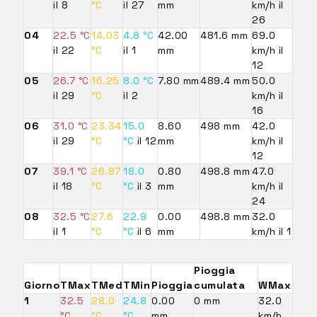
il 8
°C
il 27
mm
km/h il
26
04
22.5 °C
14.03
4.8 °C
42.00
481.6 mm
69.0
il 22
°C
il 1
mm
km/h il
12
05
26.7 °C
16.25
8.0 °C
7.80 mm
489.4 mm
50.0
il 29
°C
il 2
km/h il
16
06
31.0 °C
23.34
15.0
8.60
498 mm
42.0
il 29
°C
°C
il 12
mm
km/h il
12
07
39.1 °C
26.87
18.0
0.80
498.8 mm
47.0
il 18
°C
°C
il 3
mm
km/h il
24
08
32.5 °C
27.6
22.9
0.00
498.8 mm
32.0
il 1
°C
°C
il 6
mm
km/h il 1
Pioggia
Giorno
TMax
TMed
TMin
Pioggia
cumulata
WMax
1
32.5
28.0
24.8
0.00
0 mm
32.0
°C
°C
°C
mm
km/h