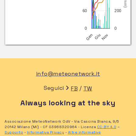
60
200
0
0
Nov
Giu
Gen
info@meteonetwork.it
Seguici
/
FB
TW
Always looking at the sky
Associazione MeteoNetwork OdV - Via Cascina Bianca, 9/5
20142 Milano (MI) - CF 03968320964 - Licenza
CC-BY 4.0
–
Supporto
-
Informativa Privacy
-
Altre informative