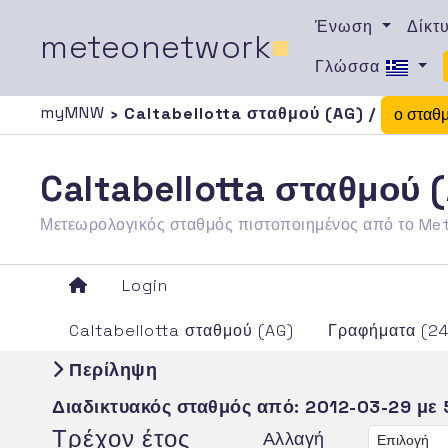
Ένωση
Δίκτ
meteonetwork
■
Γλώσσα
myMNW
› Caltabellotta σταθμού (AG) /
ο σταθ
Caltabellotta σταθμού 
Μετεωρολογικός σταθμός πιστοποιημένος από το M
Login
Caltabellotta σταθμού (AG)
Γραφήματα (2
Περίληψη
Διαδικτυακός σταθμός από:
2012-03-29
με 
Τρέχον έτος
Αλλαγή