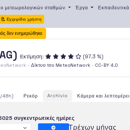
υο μετεωρολογικών σταθμών
Έργα
Εκπαιδευτικά
Εγχειρίδιο χρήστη
μός δεν ενημερώθηκε
(AG)
Εκτίμηση:
(97.3 %)
eteoNetwork -
Δίκτυο του MeteoNetwork
-
CC-BY 4.0
Archivio
4/48h)
Ρεκόρ
Κάμερα και λεπτομέρει
5025 συγκεντρωτικές ημέρες
Τρέχων μήνας