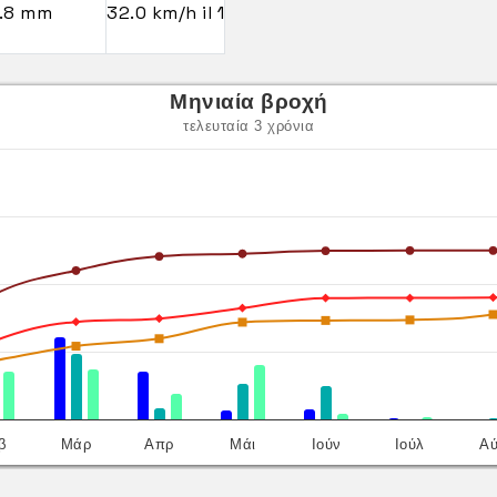
.8 mm
32.0 km/h il 1
Μηνιαία βροχή
τελευταία 3 χρόνια
β
Μάρ
Απρ
Μάι
Ιούν
Ιούλ
Α