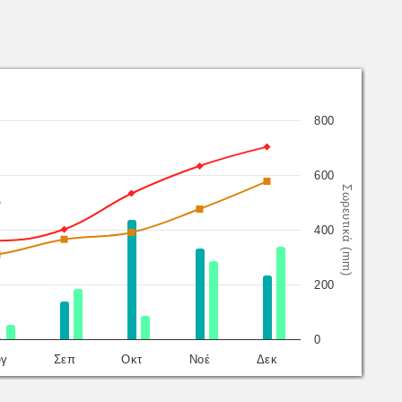
800
600
Σωρευτικά (mm)
400
200
0
ύγ
Σεπ
Οκτ
Νοέ
Δεκ