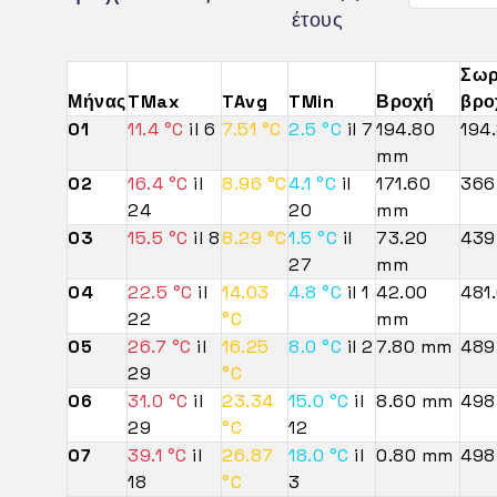
έτους
Σωρ
Μήνας
TMax
TAvg
TMin
Βροχή
βρο
01
11.4 °C
il 6
7.51 °C
2.5 °C
il 7
194.80
194
mm
02
16.4 °C
il
8.96 °C
4.1 °C
il
171.60
366
24
20
mm
03
15.5 °C
il 8
8.29 °C
1.5 °C
il
73.20
439
27
mm
04
22.5 °C
il
14.03
4.8 °C
il 1
42.00
481
22
°C
mm
05
26.7 °C
il
16.25
8.0 °C
il 2
7.80 mm
489
29
°C
06
31.0 °C
il
23.34
15.0 °C
il
8.60 mm
498
29
°C
12
07
39.1 °C
il
26.87
18.0 °C
il
0.80 mm
498
18
°C
3