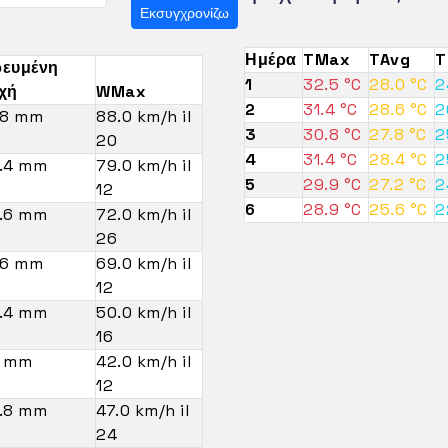
Εκσυγχρονίζω
Ημέρα
TMax
TAvg
T
ευμένη
1
32.5 °C
28.0 °C
2
χή
WMax
2
31.4 °C
28.6 °C
2
.8 mm
88.0 km/h il
3
30.8 °C
27.8 °C
2
20
4
31.4 °C
28.4 °C
2
.4 mm
79.0 km/h il
5
29.9 °C
27.2 °C
2
12
6
28.9 °C
25.6 °C
2
.6 mm
72.0 km/h il
26
.6 mm
69.0 km/h il
12
.4 mm
50.0 km/h il
16
 mm
42.0 km/h il
12
.8 mm
47.0 km/h il
24