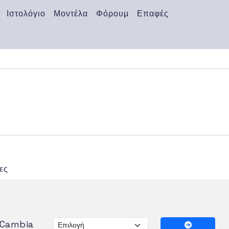
Ιστολόγιο
Μοντέλα
Φόρουμ
Επαφές
ες
Cambia