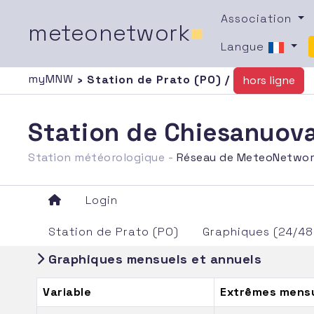
Association
meteonetwork
■
Langue
myMNW
› Station de Prato (PO) /
hors ligne
Station de Chiesanuova
Station météorologique -
Réseau de MeteoNetwo
Login
Station de Prato (PO)
Graphiques (24/48
Graphiques mensuels et annuels
Variable
Extrêmes mensu