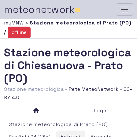
meteonetwork
■
myMNW
› Stazione meteorologica di Prato (PO)
/
offline
Stazione meteorologica
di Chiesanuova - Prato
(PO)
Stazione meteorologica -
Rete MeteoNetwork
-
CC-
BY 4.0
Login
Stazione meteorologica di Prato (PO)
Estremi
Grafici (24/48h)
Archivio