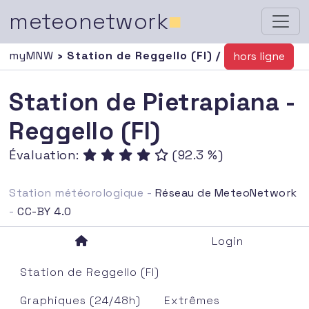
meteonetwork
■
myMNW
› Station de Reggello (FI) /
hors ligne
Station de Pietrapiana -
Reggello (FI)
Évaluation:
(92.3 %)
Station météorologique -
Réseau de MeteoNetwork
-
CC-BY 4.0
Login
Station de Reggello (FI)
Graphiques (24/48h)
Extrêmes