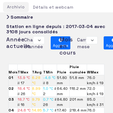
Archivio
Détails et webcam
Sommaire
Station en ligne depuis :
2017-03-04
avec
3108 jours consolidés
Année
Mois
Changer
Cambia
actuelle
en
Aggiorna
Agg
d'année
mese
cours
Pluie
Mois
TMax
TAvg
TMin
Pluie
cumulée
WMax
01
13.9 °C
6.28
-4.6 °C
51.80
51.8 mm
76.0
il 17
°C
il 8
mm
km/h il 19
02
18.4 °C
8.99
1.0 °C
il
64.40
116.2 mm
72.0
il 26
°C
2
mm
km/h il 19
03
18.7 °C
9.79
0.7 °C
il
84.80
201 mm
85.0
il 16
°C
26
mm
km/h il 31
04
24.6 °C
14.85
5.7 °C
il
17.40
218.4 mm
76.0