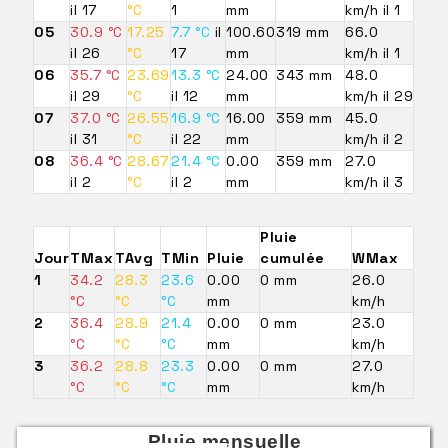
il 17
°C
1
mm
km/h il 1
05
30.9 °C
17.25
7.7 °C
il
100.60
319 mm
66.0
il 26
°C
17
mm
km/h il 1
06
35.7 °C
23.69
13.3 °C
24.00
343 mm
48.0
il 29
°C
il 12
mm
km/h il 29
07
37.0 °C
26.55
16.9 °C
16.00
359 mm
45.0
il 31
°C
il 22
mm
km/h il 2
08
36.4 °C
28.67
21.4 °C
0.00
359 mm
27.0
il 2
°C
il 2
mm
km/h il 3
Pluie
Jour
TMax
TAvg
TMin
Pluie
cumulée
WMax
1
34.2
28.3
23.6
0.00
0 mm
26.0
°C
°C
°C
mm
km/h
2
36.4
28.9
21.4
0.00
0 mm
23.0
°C
°C
°C
mm
km/h
3
36.2
28.8
23.3
0.00
0 mm
27.0
°C
°C
°C
mm
km/h
Pluie mensuelle