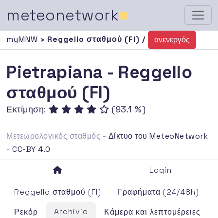
meteonetwork
■
myMNW
› Reggello σταθμού (FI) /
ανενεργός
Pietrapiana - Reggello
σταθμού (FI)
Εκτίμηση:
(93.1 %)
Μετεωρολογικός σταθμός -
Δίκτυο του MeteoNetwork
-
CC-BY 4.0
Login
Reggello σταθμού (FI)
Γραφήματα (24/48h)
Archivio
Ρεκόρ
Κάμερα και λεπτομέρειες