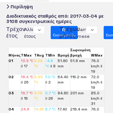
Περίληψη
Διαδικτυακός σταθμός από:
2017-03-04
με
3108 συγκεντρωτικές ημέρες
Τρέχον
Τρέχων
Αλλαγή
Cambia
έτος
μήνας
Εκσυγχρονίζω
Εκσ
έτους
mese
Σωρευμένη
Μήνας
TMax
TAvg
TMin
Βροχή
βροχή
WMax
01
13.9 °C
6.28
-4.6
51.80
51.8 mm
76.0
il 17
°C
°C
il 8
mm
km/h il
19
02
18.4 °C
8.99
1.0 °C
64.40
116.2 mm
72.0
il 26
°C
il 2
mm
km/h il
19
03
18.7 °C
9.79
0.7 °C
84.80
201 mm
85.0
il 16
°C
il 26
mm
km/h il
31
04
24.6
14.85
5.7 °C
17.40
218.4 mm
76.0