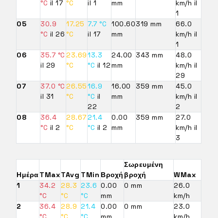
°C
il 17
°C
il 1
mm
km/h il
1
05
30.9
17.25
7.7 °C
100.60
319 mm
66.0
°C
il 26
°C
il 17
mm
km/h il
1
06
35.7 °C
23.69
13.3
24.00
343 mm
48.0
il 29
°C
°C
il 12
mm
km/h il
29
07
37.0 °C
26.55
16.9
16.00
359 mm
45.0
il 31
°C
°C
il
mm
km/h il
22
2
08
36.4
28.67
21.4
0.00
359 mm
27.0
°C
il 2
°C
°C
il 2
mm
km/h il
3
Σωρευμένη
Ημέρα
TMax
TAvg
TMin
Βροχή
βροχή
WMax
1
34.2
28.3
23.6
0.00
0 mm
26.0
°C
°C
°C
mm
km/h
2
36.4
28.9
21.4
0.00
0 mm
23.0
°C
°C
°C
mm
km/h