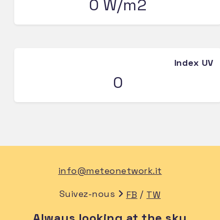
0 W/m2
Index UV
0
info@meteonetwork.it
Suivez-nous
/
FB
TW
Always looking at the sky