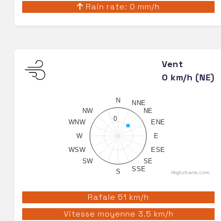
Rain rate: 0 mm/h
Vent
0 km/h (NE)
N
NNE
NW
NE
0
WNW
ENE
W
E
WSW
ESE
SW
SE
SSE
S
Highcharts.com
Rafale 51 km/h
Vitesse moyenne 3.5 km/h