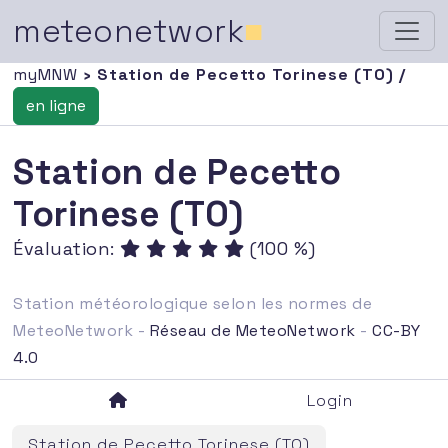
meteonetwork
■
myMNW
› Station de Pecetto Torinese (TO) /
en ligne
Station de Pecetto
Torinese (TO)
Évaluation:
(100 %)
Station météorologique selon les normes de
MeteoNetwork -
Réseau de MeteoNetwork
-
CC-BY
4.0
Login
Station de Pecetto Torinese (TO)