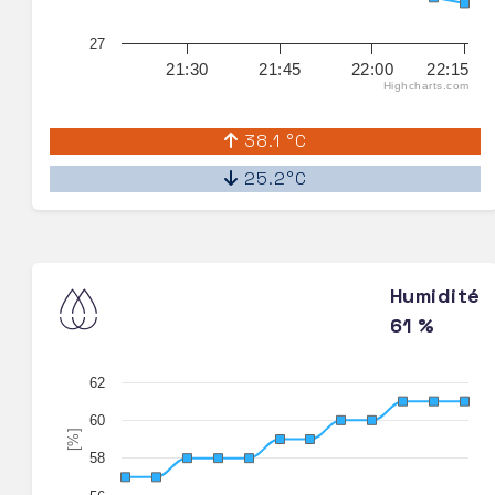
27
21:30
21:45
22:00
22:15
Highcharts.com
38.1 °C
25.2°C
Humidité
61 %
62
60
[%]
58