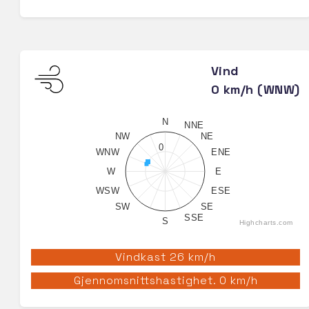
Vind
0 km/h (WNW)
N
NNE
NW
NE
0
WNW
ENE
W
E
WSW
ESE
SW
SE
SSE
S
Highcharts.com
Vindkast 26 km/h
Gjennomsnittshastighet. 0 km/h