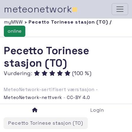
meteonetwork
■
myMNW
› Pecetto Torinese stasjon (TO) /
online
Pecetto Torinese
stasjon (TO)
Vurdering:
(100 %)
MeteoNetwork-sertifisert værstasjon -
MeteoNetwork-nettverk
-
CC-BY 4.0
Login
Pecetto Torinese stasjon (TO)