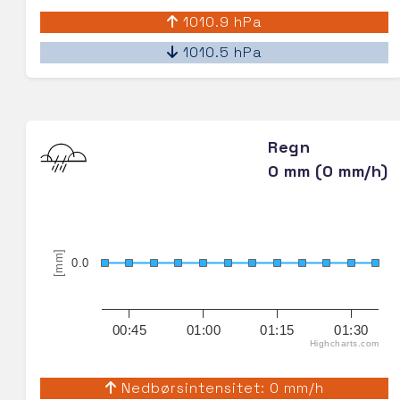
1010.9 hPa
1010.5 hPa
Regn
0 mm (0 mm/h)
[mm]
0.0
00:45
01:00
01:15
01:30
Highcharts.com
Nedbørsintensitet: 0 mm/h