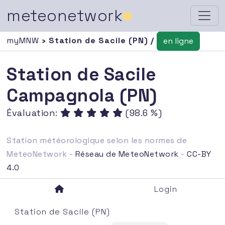
meteonetwork
■
myMNW
› Station de Sacile (PN) /
en ligne
Station de Sacile
Campagnola (PN)
Évaluation:
(98.6 %)
Station météorologique selon les normes de
MeteoNetwork -
Réseau de MeteoNetwork
-
CC-BY
4.0
Login
Station de Sacile (PN)