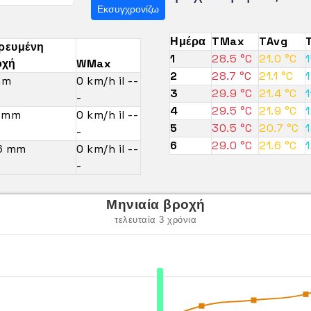
Εκσυγχρονίζω
Ημέρα
TMax
TAvg
ρευμένη
1
28.5 °C
21.0 °C
1
οχή
WMax
2
28.7 °C
21.1 °C
1
mm
0 km/h il --
3
29.9 °C
21.4 °C
1
-
4
29.5 °C
21.9 °C
1
7 mm
0 km/h il --
5
30.5 °C
20.7 °C
1
-
6
29.0 °C
21.6 °C
1
.6 mm
0 km/h il --
-
Μηνιαία βροχή
τελευταία 3 χρόνια