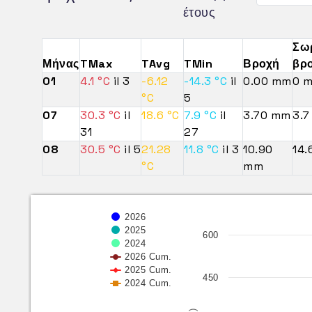
έτους
Σω
Μήνας
TMax
TAvg
TMin
Βροχή
βρ
01
4.1 °C
il 3
-6.12
-14.3 °C
il
0.00 mm
0 
°C
5
07
30.3 °C
il
18.6 °C
7.9 °C
il
3.70 mm
3.
31
27
08
30.5 °C
il 5
21.28
11.8 °C
il 3
10.90
14
°C
mm
2026
2025
600
2024
2026 Cum.
2025 Cum.
450
2024 Cum.