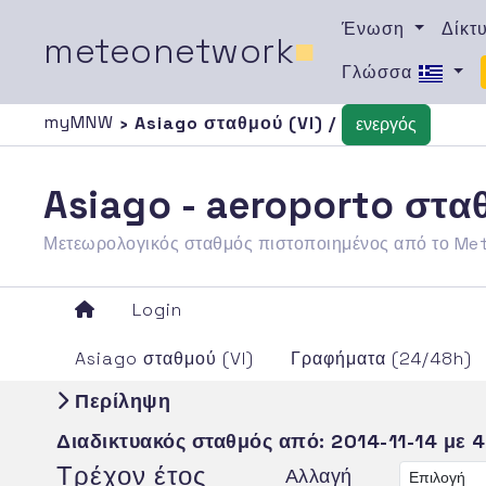
Ένωση
Δίκτ
meteonetwork
■
Γλώσσα
myMNW
› Asiago σταθμού (VI) /
ενεργός
Asiago - aeroporto στα
Μετεωρολογικός σταθμός πιστοποιημένος από το M
Login
Asiago σταθμού (VI)
Γραφήματα (24/48h)
Περίληψη
Διαδικτυακός σταθμός από:
2014-11-14
με 
Τρέχον έτος
Αλλαγή