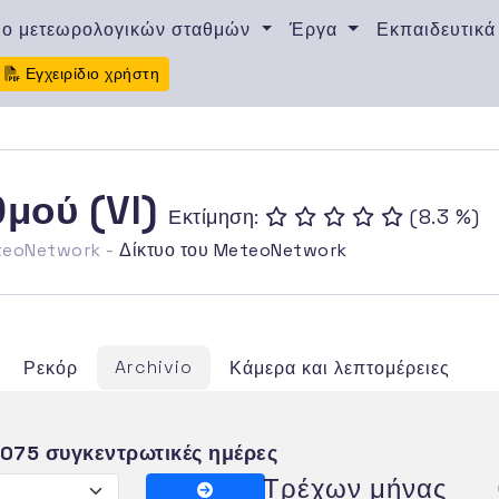
υο μετεωρολογικών σταθμών
Έργα
Εκπαιδευτικά
Εγχειρίδιο χρήστη
θμού (VI)
Εκτίμηση:
(8.3 %)
eteoNetwork -
Δίκτυο του MeteoNetwork
Archivio
Ρεκόρ
Κάμερα και λεπτομέρειες
4075 συγκεντρωτικές ημέρες
Τρέχων μήνας