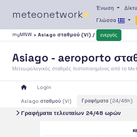
Ένωση
Δίκτ
meteonetwork
■
Γλώσσα
myMNW
› Asiago σταθμού (VI) /
ενεργός
Asiago - aeroporto στα
Μετεωρολογικός σταθμός πιστοποιημένος από το M
Login
Γραφήματα (24/48h)
Asiago σταθμού (VI)
Γραφήματα τελευταίων 24/48 ωρών
κ