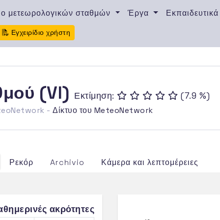
υο μετεωρολογικών σταθμών
Έργα
Εκπαιδευτικά
Εγχειρίδιο χρήστη
θμού (VI)
Εκτίμηση:
(7.9 %)
eteoNetwork -
Δίκτυο του MeteoNetwork
Ρεκόρ
Archivio
Κάμερα και λεπτομέρειες
αθημερινές ακρότητες