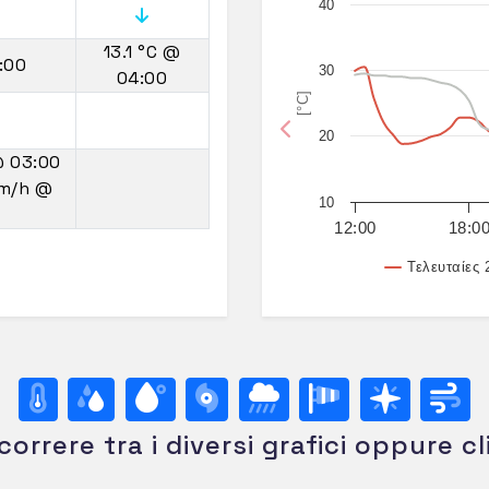
40
13.1 °C
@
:00
30
04:00
[°C]
20
Previous
 03:00
km/h
@
10
12:00
18:0
Τελευταίες 
correre tra i diversi grafici oppure cl