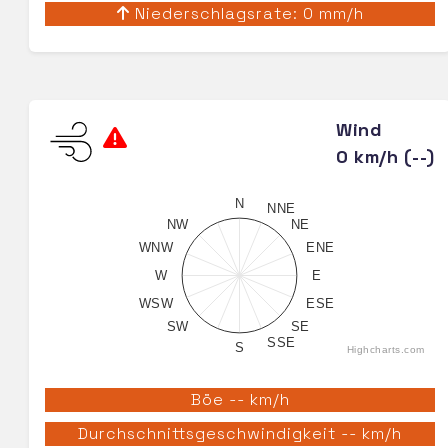
Niederschlagsrate: 0 mm/h
Wind
0 km/h (--)
N
NNE
NW
NE
WNW
ENE
W
E
WSW
ESE
SW
SE
SSE
S
Highcharts.com
Böe -- km/h
Durchschnittsgeschwindigkeit -- km/h