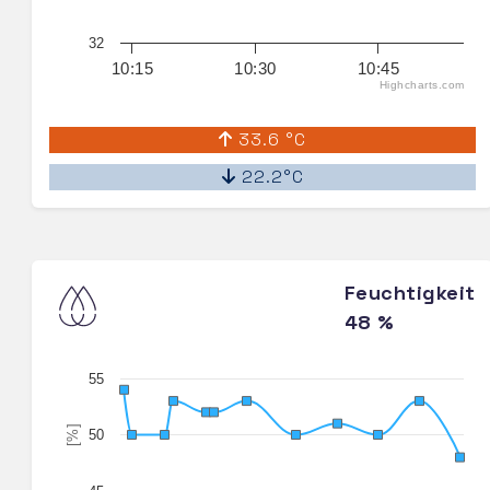
32
10:15
10:30
10:45
Highcharts.com
33.6 °C
22.2°C
Feuchtigkeit
48 %
55
[%]
50