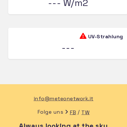
--- W/m2
UV-Strahlung
---
info@meteonetwork.it
Folge uns
/
FB
TW
Always looking at the sky