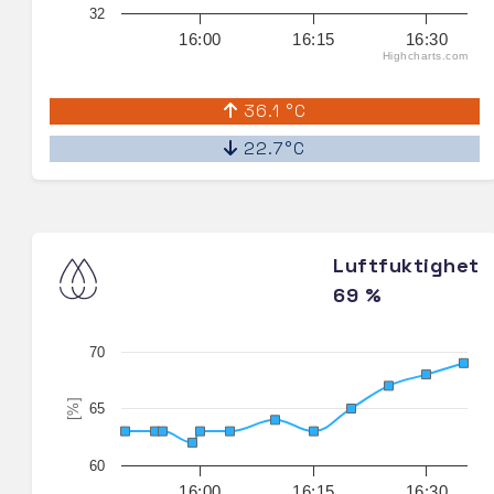
32
16:00
16:15
16:30
Highcharts.com
36.1 °C
22.7°C
Luftfuktighet
69 %
70
[%]
65
60
16:00
16:15
16:30