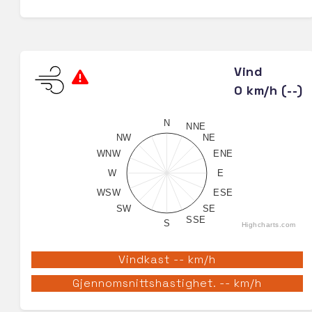
Vind
0 km/h (--)
N
NNE
NW
NE
WNW
ENE
W
E
WSW
ESE
SW
SE
SSE
S
Highcharts.com
Vindkast -- km/h
Gjennomsnittshastighet. -- km/h