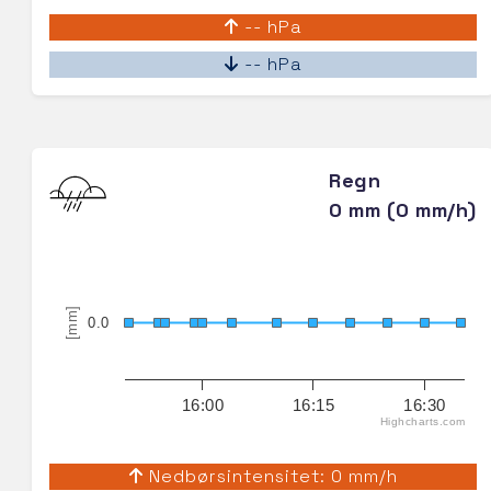
-- hPa
-- hPa
Regn
0 mm (0 mm/h)
[mm]
0.0
16:00
16:15
16:30
Highcharts.com
Nedbørsintensitet: 0 mm/h