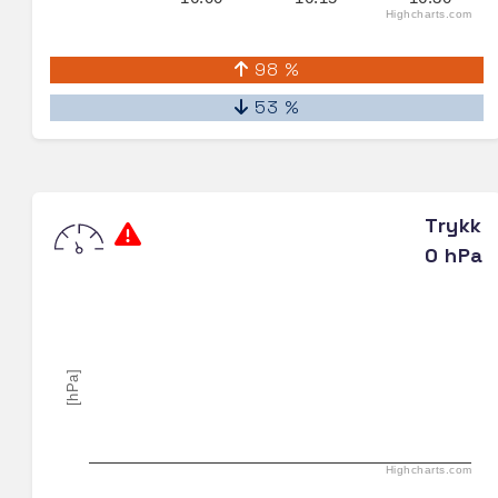
Highcharts.com
98 %
53 %
Trykk
0 hPa
[hPa]
Highcharts.com