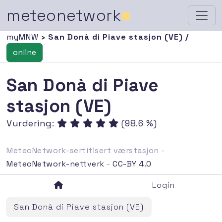
meteonetwork
■
myMNW
› San Donà di Piave stasjon (VE) /
online
San Donà di Piave
stasjon (VE)
Vurdering:
(98.6 %)
MeteoNetwork-sertifisert værstasjon -
MeteoNetwork-nettverk
-
CC-BY 4.0
Login
San Donà di Piave stasjon (VE)