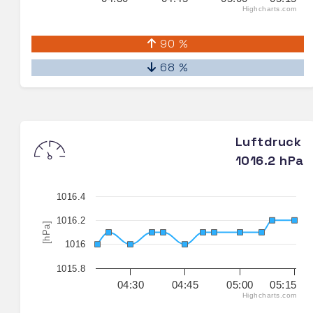
Highcharts.com
90 %
68 %
Luftdruck
1016.2 hPa
1016.4
1016.2
[hPa]
1016
1015.8
04:30
04:45
05:00
05:15
Highcharts.com