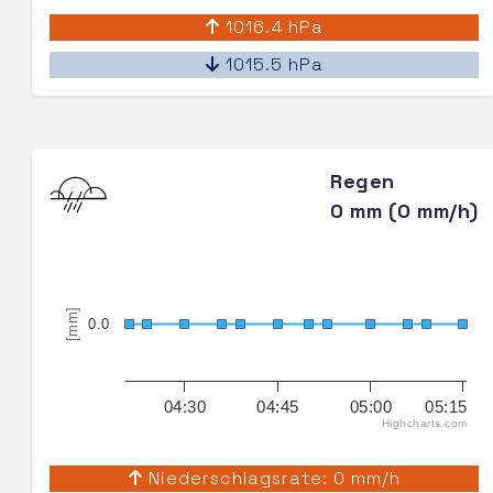
1016.4 hPa
1015.5 hPa
Regen
0 mm (0 mm/h)
[mm]
0.0
04:30
04:45
05:00
05:15
Highcharts.com
Niederschlagsrate: 0 mm/h