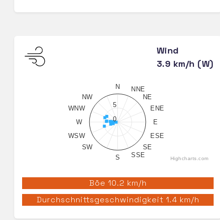
Wind
3.9 km/h (W)
N
NNE
NW
NE
5
WNW
ENE
0
W
E
WSW
ESE
SW
SE
SSE
S
Highcharts.com
Böe 10.2 km/h
Durchschnittsgeschwindigkeit 1.4 km/h