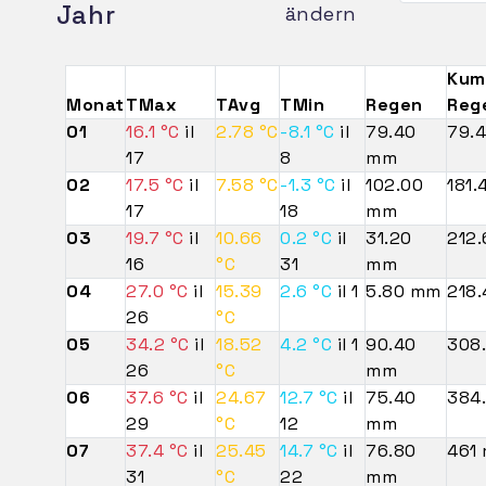
Jahr
ändern
Kum
Monat
TMax
TAvg
TMin
Regen
Reg
01
16.1 °C
il
2.78 °C
-8.1 °C
il
79.40
79.
17
8
mm
02
17.5 °C
il
7.58 °C
-1.3 °C
il
102.00
181
17
18
mm
03
19.7 °C
il
10.66
0.2 °C
il
31.20
212
16
°C
31
mm
04
27.0 °C
il
15.39
2.6 °C
il 1
5.80 mm
218
26
°C
05
34.2 °C
il
18.52
4.2 °C
il 1
90.40
308
26
°C
mm
06
37.6 °C
il
24.67
12.7 °C
il
75.40
384
29
°C
12
mm
07
37.4 °C
il
25.45
14.7 °C
il
76.80
461
31
°C
22
mm