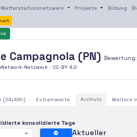
Wetterstationsnetzwerk
Projekte
Bildung
B
buch
ine
ile Campagnola (PN)
Bewertung
oNetwork-Netzwerk
-
CC-BY 4.0
Archivio
 (24/48h)
Extremwerte
Weitere 
lidierte konsolidierte Tage
Aktueller