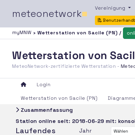
Vereinigung
meteonetwork
■
Benutzerhand
myMNW
› Wetterstation von Sacile (PN) /
onl
Wetterstation von Sac
MeteoNetwork-zertifizierte Wetterstation -
Mete
Login
Wetterstation von Sacile (PN)
Diagramme
Zusammenfassung
Station online seit:
2018-06-29
mit: konso
Laufendes
Jahr