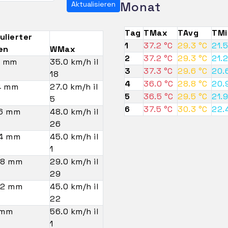
Monat
Aktualisieren
Tag
TMax
TAvg
TMi
ulierter
1
37.2 °C
29.3 °C
21.5
en
WMax
2
37.2 °C
29.3 °C
21.2
4 mm
35.0 km/h il
3
37.3 °C
29.6 °C
20.
18
4
36.0 °C
28.8 °C
20.
.4 mm
27.0 km/h il
5
36.5 °C
29.5 °C
21.9
5
6
37.5 °C
30.3 °C
22.
.6 mm
48.0 km/h il
26
.4 mm
45.0 km/h il
1
.8 mm
29.0 km/h il
29
.2 mm
45.0 km/h il
22
 mm
56.0 km/h il
1