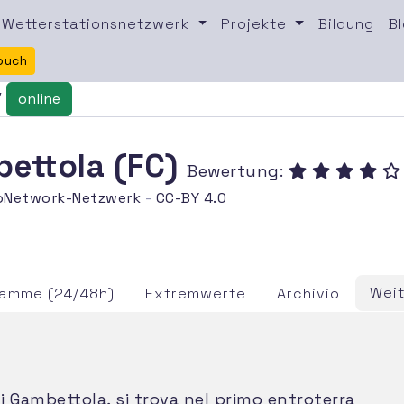
Wetterstationsnetzwerk
Projekte
Bildung
B
buch
/
online
bettola (FC)
Bewertung:
oNetwork-Netzwerk
-
CC-BY 4.0
Wei
ramme (24/48h)
Extremwerte
Archivio
di Gambettola, si trova nel primo entroterra