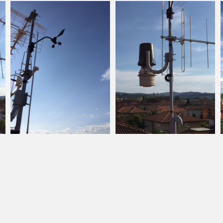
ati 10 gg di nebbia in tutta la stagione
. Due sono le condizioni che possono
re la “quiete climatica” di Gambettola: -
o di correnti fredde dalla porta della bora, che
portare, come è stato nell’inverno 2001/2002,
imento del gelo in maniera sensibile con
ti nevicate anche sul litorale marino. Questa
iventata l’unica condizione che permette ai
esi di godersi il fenomeno della neve. - Il
penninico, comunemente chiamato in
col nome di “Garbino”, tipico fenomeno
 dall’afflusso di umide correnti tirreniche che
no nell’ appennino un ostacolo
abile, scaricando così le piogge sul versante
 riservando invece al versante adriatico aria
ecca.