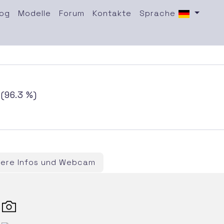
log
Modelle
Forum
Kontakte
Sprache
(96.3 %)
tere Infos und Webcam