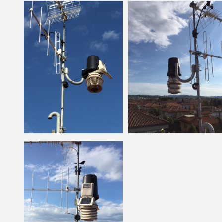
mai super
invernale
stravolge
L’affluss
possono 
un inaspr
conseguen
è ormai d
gambettol
foehn ap
Romagna 
derivante
incontra
insormont
toscano e
calda e s