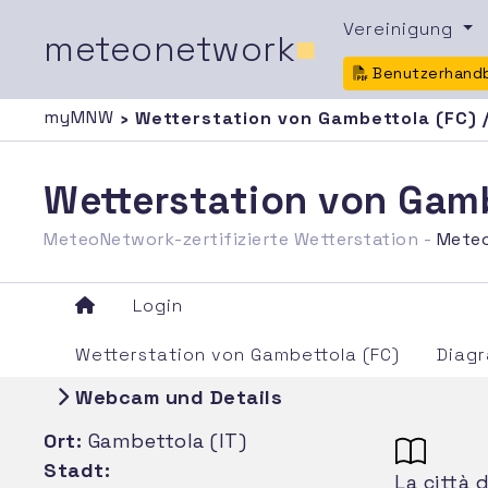
Vereinigung
meteonetwork
■
Benutzerhand
myMNW
› Wetterstation von Gambettola (FC) 
Wetterstation von Gam
MeteoNetwork-zertifizierte Wetterstation -
Mete
Login
Wetterstation von Gambettola (FC)
Diag
Webcam und Details
Ort:
Gambettola (IT)
Stadt:
La città 