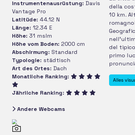
Instrumentenausrüstung:
Davis
della cos
Vantage Pro
10 km. Al
Latitüde:
44.12 N
romagnolo
Länge:
12.34 E
Geografi
Höhe:
31 mslm
nell’ulti
Höhe vom Boden:
2000 cm
del tipic
Abschirmung:
Standard
primo luo
Typologie:
städtisch
pronuncia
Art des Ortes:
Dach
pianura q
Monatliche Ranking:
riprova l
Alles visu
confronti
Jährliche Ranking:
km) che h
contro, i
Andere Webcams
ricevendo
fenomeno 
questa zo