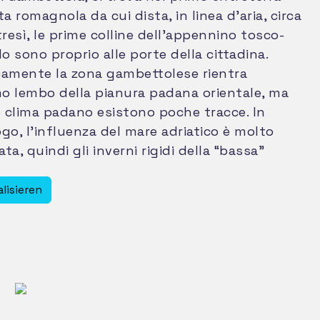
ta romagnola da cui dista, in linea d’aria, circa
tresì, le prime colline dell’appennino tosco-
 sono proprio alle porte della cittadina.
camente la zona gambettolese rientra
mo lembo della pianura padana orientale, ma
o clima padano esistono poche tracce. In
go, l’influenza del mare adriatico è molto
ta, quindi gli inverni rigidi della “bassa”
ui risultano decisamente mitigati. Ne sono la
e sensibili differenze che si registrano nei
alisieren
 di città come Forlì / Faenza (distanti 30/40
anno inverni decisamente più freddi, e , per
l loro periodo estivo risulta più afoso, non
 l’influsso della brezza di mare. Anche il
padano per eccellenza, e cioè la nebbia, in
na è assai raro, negli ultimi anni non si sono