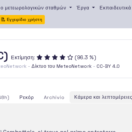
υο μετεωρολογικών σταθμών
Έργα
Εκπαιδευτικά
Εγχειρίδιο χρήστη
C)
Εκτίμηση:
(96.3 %)
eteoNetwork -
Δίκτυο του MeteoNetwork
-
CC-BY 4.0
Κάμερα και λεπτομέρειε
48h)
Ρεκόρ
Archivio
di Gambettola, si trova nel primo entroterra