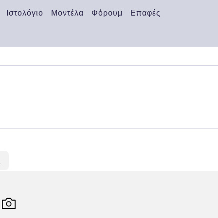
Ιστολόγιο
Μοντέλα
Φόρουμ
Επαφές
ς