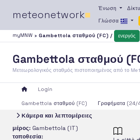
Ένωση
Δίκτ
meteonetwork
■
Γλώσσα
myMNW
› Gambettola σταθμού (FC) /
ενεργός
Gambettola σταθμού (F
Μετεωρολογικός σταθμός πιστοποιημένος από το M
Login
Gambettola σταθμού (FC)
Γραφήματα (24/
Κάμερα και λεπτομέρειες
μέρος:
Gambettola (IT)
τοποθεσία:
La città 