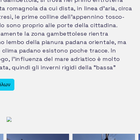
ta romagnola da cui dista, in linea d’aria, circa
tresì, le prime colline dell’appennino tosco-
 sono proprio alle porte della cittadina.
camente la zona gambettolese rientra
mo lembo della pianura padana orientale, ma
o clima padano esistono poche tracce. In
go, l’influenza del mare adriatico è molto
ta, quindi gli inverni rigidi della “bassa”
ui risultano decisamente mitigati. Ne sono la
e sensibili differenze che si registrano nei
όλων
 di città come Forlì / Faenza (distanti 30/40
anno inverni decisamente più freddi, e , per
l loro periodo estivo risulta più afoso, non
 l’influsso della brezza di mare. Anche il
padano per eccellenza, e cioè la nebbia, in
na è assai raro, negli ultimi anni non si sono