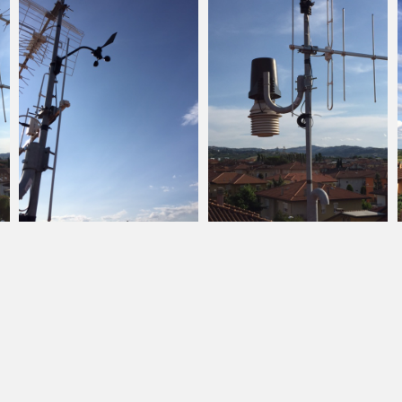
ati 10 gg di nebbia in tutta la stagione
. Due sono le condizioni che possono
re la “quiete climatica” di Gambettola: -
o di correnti fredde dalla porta della bora, che
portare, come è stato nell’inverno 2001/2002,
imento del gelo in maniera sensibile con
ti nevicate anche sul litorale marino. Questa
iventata l’unica condizione che permette ai
esi di godersi il fenomeno della neve. - Il
penninico, comunemente chiamato in
col nome di “Garbino”, tipico fenomeno
 dall’afflusso di umide correnti tirreniche che
no nell’ appennino un ostacolo
abile, scaricando così le piogge sul versante
 riservando invece al versante adriatico aria
ecca.