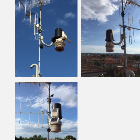
mai super
invernale
stravolge
L’affluss
possono 
un inaspr
conseguen
è ormai d
gambettol
foehn ap
Romagna 
derivante
incontra
insormont
toscano e
calda e s