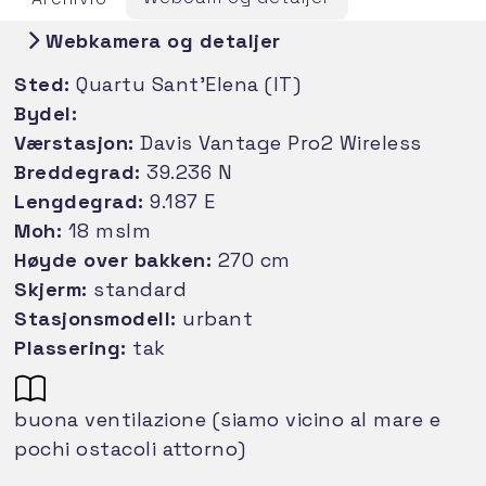
Webkamera og detaljer
Sted:
Quartu Sant'Elena (IT)
Bydel:
Værstasjon:
Davis Vantage Pro2 Wireless
Breddegrad:
39.236 N
Lengdegrad:
9.187 E
Moh:
18 mslm
Høyde over bakken:
270 cm
Skjerm:
standard
Stasjonsmodell:
urbant
Plassering:
tak
buona ventilazione (siamo vicino al mare e
pochi ostacoli attorno)