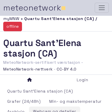
meteonetwork
■
myMNW
› Quartu Sant'Elena stasjon (CA) /
offline
Quartu Sant'Elena
stasjon (CA)
MeteoNetwork-sertifisert værstasjon -
MeteoNetwork-nettverk
-
CC-BY 4.0
Login
Quartu Sant'Elena stasjon (CA)
Grafer (24/48h)
Min- og makstemperatur
Webcam og detaljer
Archivio