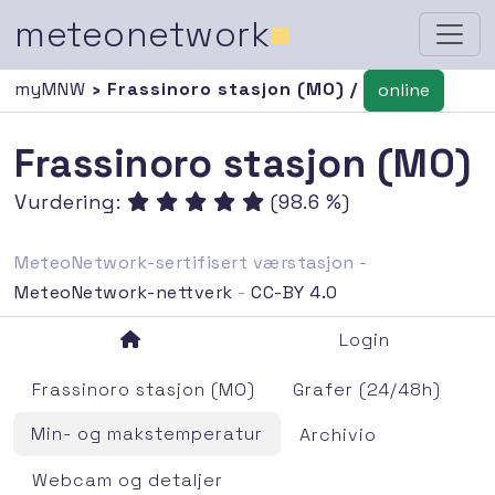
meteonetwork
■
myMNW
› Frassinoro stasjon (MO) /
online
Frassinoro stasjon (MO)
Vurdering:
(98.6 %)
MeteoNetwork-sertifisert værstasjon -
MeteoNetwork-nettverk
-
CC-BY 4.0
Login
Frassinoro stasjon (MO)
Grafer (24/48h)
Min- og makstemperatur
Archivio
Webcam og detaljer