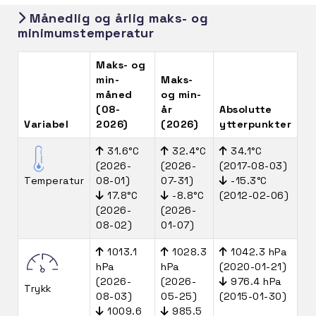
Månedlig og årlig maks- og
minimumstemperatur
Maks- og
min-
Maks-
måned
og min-
(08-
år
Absolutte
Variabel
2026)
(2026)
ytterpunkter
31.6°C
32.4°C
34.1°C
(2026-
(2026-
(2017-08-03)
Temperatur
08-01)
07-31)
-15.3°C
17.8°C
-8.8°C
(2012-02-06)
(2026-
(2026-
08-02)
01-07)
1013.1
1028.3
1042.3 hPa
hPa
hPa
(2020-01-21)
(2026-
(2026-
976.4 hPa
Trykk
08-03)
05-25)
(2015-01-30)
1009.6
985.5