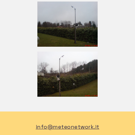
L’orientamento principale della vallata, è da
ENE a WSW. Questo spiega il perché, il vento
da SW, riesce a penetrare facilmente, e ad
influenzarne il clima. Se il vento dai
quadranti meridionali, è quello che prevale
nell’arco dell’anno con maggiore intensità,
non mancano certo i periodi in cui, la Bora,
entra nella valle. Il suo ingresso però, non è
violento ed impetuoso, ma scivola tra
un’ansa e l’altra, diminuendo d’intensità.
Infatti, il lato Nord della vallata, è più
sinuoso e meno rettilineo della parte di
vallata rivolto a Sud. Sarebbe molto
complesso ed improbo, cercare di descrivere
un microclima che, nelle sue svariate facce,
info@meteonetwork.it
muta con il minimo variare di quota e di