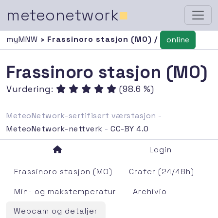
meteonetwork
■
myMNW
› Frassinoro stasjon (MO) /
online
Frassinoro stasjon (MO)
Vurdering:
(98.6 %)
MeteoNetwork-sertifisert værstasjon -
MeteoNetwork-nettverk
-
CC-BY 4.0
Login
Frassinoro stasjon (MO)
Grafer (24/48h)
Min- og makstemperatur
Archivio
Webcam og detaljer