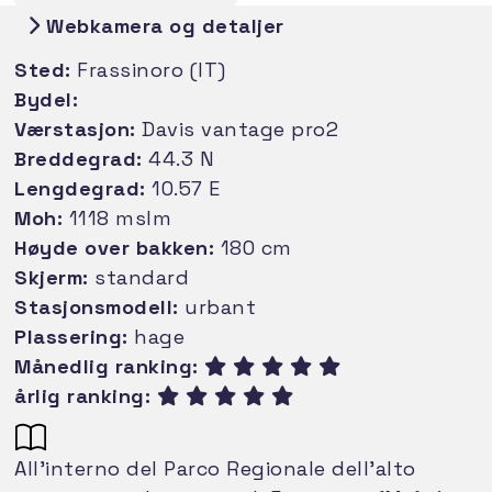
Webkamera og detaljer
Sted:
Frassinoro (IT)
Bydel:
Værstasjon:
Davis vantage pro2
Breddegrad:
44.3 N
Lengdegrad:
10.57 E
Moh:
1118 mslm
Høyde over bakken:
180 cm
Skjerm:
standard
Stasjonsmodell:
urbant
Plassering:
hage
Månedlig ranking:
årlig ranking:
All’interno del Parco Regionale dell’alto