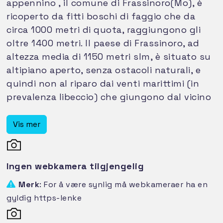
appennino , il comune di Frassinoro(Mo), è
ricoperto da fitti boschi di faggio che da
circa 1000 metri di quota, raggiungono gli
oltre 1400 metri. Il paese di Frassinoro, ad
altezza media di 1150 metri slm, è situato su
altipiano aperto, senza ostacoli naturali, e
quindi non al riparo dai venti marittimi (in
prevalenza libeccio) che giungono dal vicino
alto Tirreno. Il clima infatti, è
particolarmente influenzato da queste
Vis mer
correnti che, dalla Versilia, salgono lungo la
catena della Alpi Apuane, per poi tuffarsi
dalle creste dello spartiacque degli
Ingen webkamera tilgjengelig
appennini. Il versante, in cui è situata la
Merk
: For å være synlig må webkameraer ha en
stazione di rilevamento, è quello rivolto ad
gyldig https-lenke
ESE. La vallata però, no è rettilinea, e
presenta diversi promontori al suo interno.