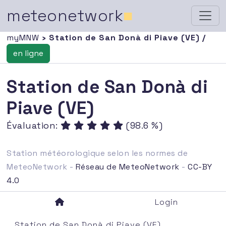
meteonetwork
■
myMNW
› Station de San Donà di Piave (VE) /
en ligne
Station de San Donà di
Piave (VE)
Évaluation:
(98.6 %)
Station météorologique selon les normes de
MeteoNetwork -
Réseau de MeteoNetwork
-
CC-BY
4.0
Login
Station de San Donà di Piave (VE)