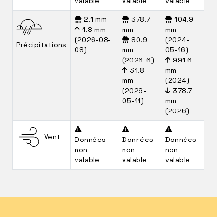
valable
valable
valable
2.1 mm
378.7
104.9
1.8 mm
mm
mm
(2026-08-
80.9
(2024-
Précipitations
08)
mm
05-16)
(2026-6)
991.6
31.8
mm
mm
(2024)
(2026-
378.7
05-11)
mm
(2026)
Vent
Données
Données
Données
non
non
non
valable
valable
valable