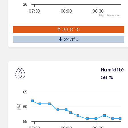
26
07:30
08:00
08:30
Highcharts.com
29.8 °C
24.1°C
Humidité
56 %
65
[%]
60
55