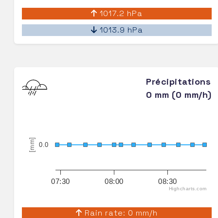
1017.2 hPa
1013.9 hPa
Précipitations
0 mm (0 mm/h)
[mm]
0.0
07:30
08:00
08:30
Highcharts.com
Rain rate: 0 mm/h