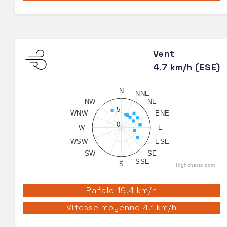
Vent
4.7 km/h (ESE)
N
NNE
NW
NE
5
WNW
ENE
0
W
E
WSW
ESE
SW
SE
SSE
S
Highcharts.com
Rafale 19.4 km/h
Vitesse moyenne 4.1 km/h