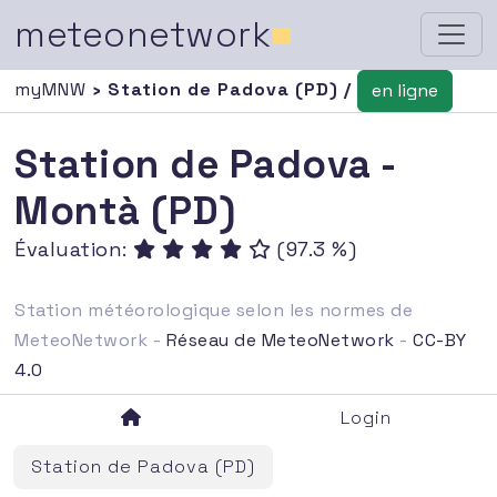
meteonetwork
■
myMNW
› Station de Padova (PD) /
en ligne
Station de Padova -
Montà (PD)
Évaluation:
(97.3 %)
Station météorologique selon les normes de
MeteoNetwork -
Réseau de MeteoNetwork
-
CC-BY
4.0
Login
Station de Padova (PD)