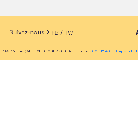
Suivez-nous
/
FB
TW
20142 Milano (MI) - CF 03968320964 - Licence
CC-BY 4.0
–
Support
-