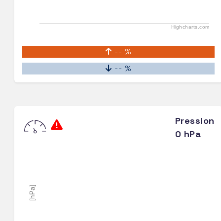
Highcharts.com
-- %
-- %
Pression
0 hPa
[hPa]