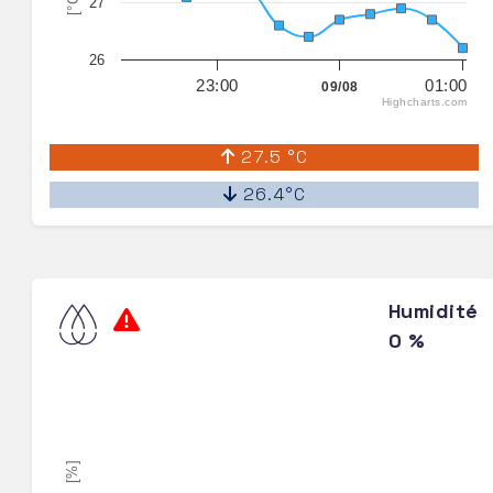
[°C]
27
26
23:00
01:00
09/08
Highcharts.com
27.5 °C
26.4°C
Humidité
0 %
[%]