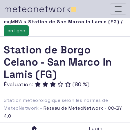
meteonetwork
■
myMNW
› Station de San Marco in Lamis (FG) /
en ligne
Station de Borgo
Celano - San Marco in
Lamis (FG)
Évaluation:
(80 %)
Station météorologique selon les normes de
MeteoNetwork -
Réseau de MeteoNetwork
-
CC-BY
4.0
Login