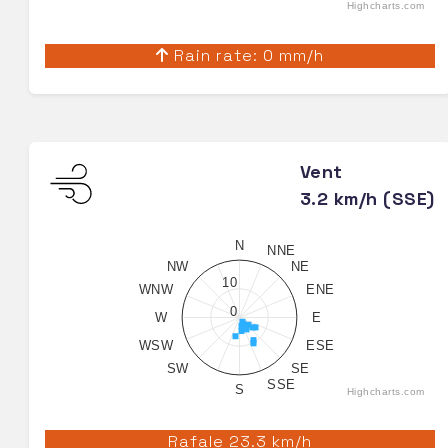
Highcharts.com
Rain rate: 0 mm/h
Vent
3.2 km/h (SSE)
N
NNE
NW
NE
10
WNW
ENE
0
W
E
WSW
ESE
SW
SE
SSE
S
Highcharts.com
Rafale 23.3 km/h