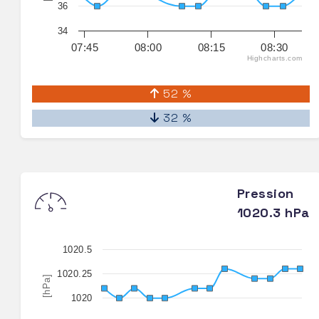
36
34
07:45
08:00
08:15
08:30
Highcharts.com
52 %
32 %
Pression
1020.3 hPa
1020.5
1020.25
[hPa]
1020