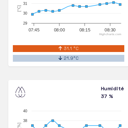
31
[°C]
30
29
07:45
08:00
08:15
08:30
Highcharts.com
31.1 °C
21.9°C
Humidité
37 %
40
38
[%]