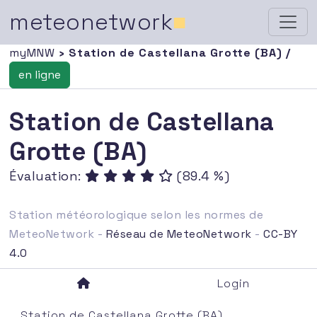
meteonetwork
■
myMNW
› Station de Castellana Grotte (BA) /
en ligne
Station de Castellana
Grotte (BA)
Évaluation:
(89.4 %)
Station météorologique selon les normes de
MeteoNetwork -
Réseau de MeteoNetwork
-
CC-BY
4.0
Login
Station de Castellana Grotte (BA)