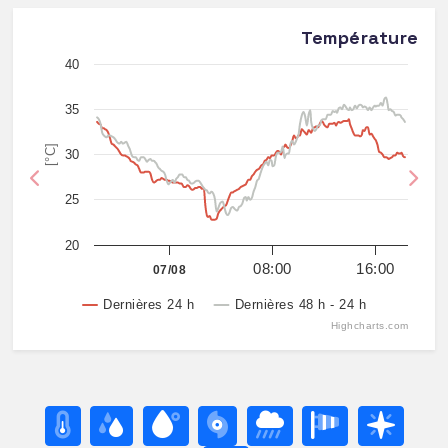
Température
40
35
[°C]
30
Previous
Nex
25
20
08:00
16:00
07/08
Dernières 24 h
Dernières 48 h - 24 h
Highcharts.com