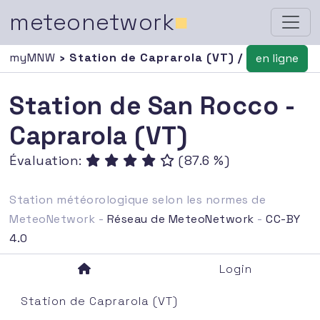
meteonetwork
■
myMNW
› Station de Caprarola (VT) /
en ligne
Station de San Rocco -
Caprarola (VT)
Évaluation:
(87.6 %)
Station météorologique selon les normes de
MeteoNetwork -
Réseau de MeteoNetwork
-
CC-BY
4.0
Login
Station de Caprarola (VT)