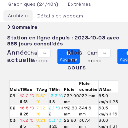
Graphiques (24/48h)
Extrêmes
Archivio
Détails et webcam
Sommaire
Station en ligne depuis :
2023-10-03
avec
968 jours consolidés
Année
Mois
Changer
Cambia
actuelle
en
Aggiorna
Agg
d'année
mese
cours
Pluie
Mois
TMax
TAvg
TMin
Pluie
cumulée
WMax
01
12.2 °C
5.82
-3.3 °C
232.00
232 mm
63.0
il 18
°C
il 8
mm
km/h il 28
02
16.5 °C
7.92
2.1 °C
il
112.60
344.6
68.5
il 26
°C
2
mm
mm
km/h il 16
03
17.2 °C
8.21
0.3 °C
22.80
367.4
80.6
il 5
°C
il 26
mm
mm
km/h il 31