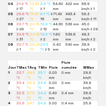
04
21.6 °C
13.83
3.9 °C
54.60
422 mm
88.9
il 17
°C
il 1
mm
km/h il 1
05
28.6 °C
15.87
6.1 °C
il
71.40
493.4
56.3
il 27
°C
16
mm
mm
km/h il 11
06
33.7 °C
22.78
13.9 °C
44.60
538 mm
45.0
il 29
°C
il 12
mm
km/h il 29
07
34.8 °C
24.95
14.6 °C
1.60
539.6
48.3
il 31
°C
il 2
mm
mm
km/h il 2
08
33.7 °C
28.25
23.5
0.40
540 mm
38.9
il 1
°C
°C
il 5
mm
km/h il 2
Pluie
Jour
TMax
TAvg
TMin
Pluie
cumulée
WMax
1
33.7
29.5
25.7
0.00
0 mm
29.6
°C
°C
°C
mm
km/h
2
33.4
28.8
23.8
0.00
0 mm
38.9
°C
°C
°C
mm
km/h
3
32.5
27.5
24.2
0.40
0.4 mm
38.9
°C
°C
°C
mm
km/h
4
32.6
28.1
24.8
0.00
0.4 mm
25.9