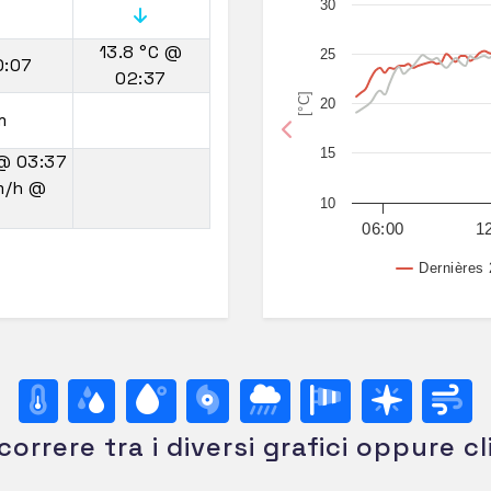
30
13.8 °C
@
25
0:07
02:37
[°C]
20
m
Previous
15
@ 03:37
m/h
@
10
06:00
1
Dernières 
correre tra i diversi grafici oppure cl