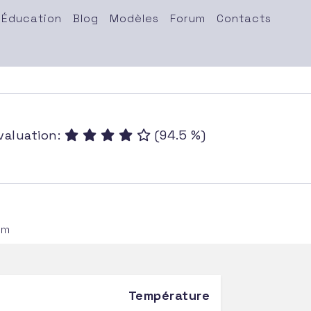
Éducation
Blog
Modèles
Forum
Contacts
valuation:
(94.5 %)
am
Température