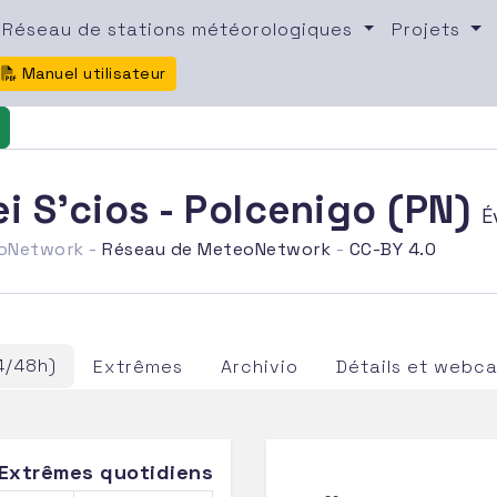
Réseau de stations météorologiques
Projets
Manuel utilisateur
i S'cios - Polcenigo (PN)
É
eoNetwork -
Réseau de MeteoNetwork
-
CC-BY 4.0
4/48h)
Extrêmes
Archivio
Détails et webc
Extrêmes quotidiens