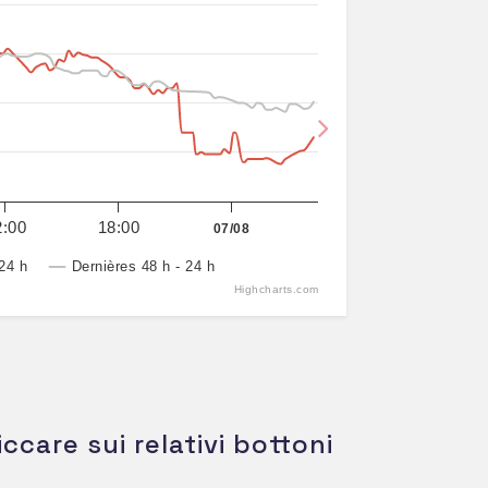
Next
2:00
18:00
07/08
24 h
Dernières 48 h - 24 h
Highcharts.com
iccare sui relativi bottoni