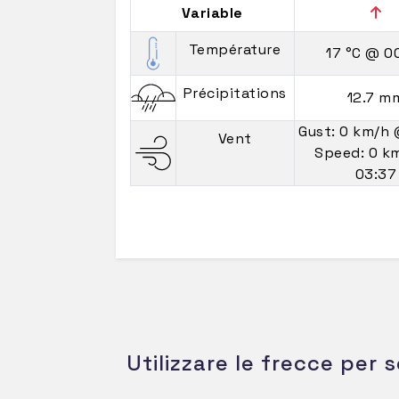
Variable
Température
17 °C
@ 0
Précipitations
12.7 m
Gust: 0 km/h
Vent
Speed: 0 k
03:37
Utilizzare le frecce per s