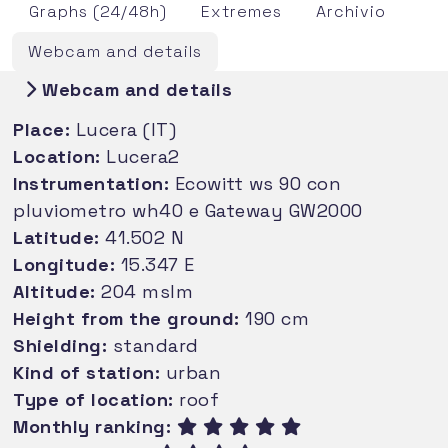
Graphs (24/48h)
Extremes
Archivio
Webcam and details
Webcam and details
Place:
Lucera (IT)
Location:
Lucera2
Instrumentation:
Ecowitt ws 90 con
pluviometro wh40 e Gateway GW2000
Latitude:
41.502 N
Longitude:
15.347 E
Altitude:
204 mslm
Height from the ground:
190 cm
Shielding:
standard
Kind of station:
urban
Type of location:
roof
Monthly ranking: