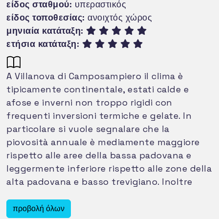
είδος σταθμού:
υπεραστικός
είδος τοποθεσίας:
ανοιχτός χώρος
μηνιαία κατάταξη:
ετήσια κατάταξη:
A Villanova di Camposampiero il clima è
tipicamente continentale, estati calde e
afose e inverni non troppo rigidi con
frequenti inversioni termiche e gelate. In
particolare si vuole segnalare che la
piovosità annuale è mediamente maggiore
rispetto alle aree della bassa padovana e
leggermente inferiore rispetto alle zone della
alta padovana e basso trevigiano. Inoltre
come dato statistico nei dintorni di Villanova
si può affermare che almeno negli ultimi 6
προβολή όλων