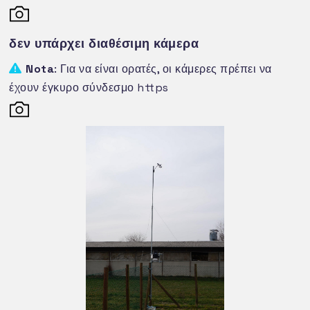
anni dal 2014 non si sono registrati
fenomeni temporaleschi degni di nota a
differenza di aeree limitrofe distanti pochi
δεν υπάρχει διαθέσιμη κάμερα
chilometri.
Nota
: Για να είναι ορατές, οι κάμερες πρέπει να
έχουν έγκυρο σύνδεσμο https