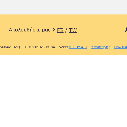
Ακολουθήστε μας
/
FB
TW
Milano (MI) - CF 03968320964 - Άδεια
CC-BY 4.0
–
Υποστήριξη
-
Πολιτι