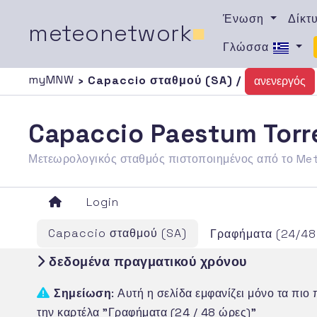
Ένωση
Δίκτ
meteonetwork
■
Γλώσσα
myMNW
› Capaccio σταθμού (SA) /
ανενεργός
Capaccio Paestum Torre
Μετεωρολογικός σταθμός πιστοποιημένος από το M
Login
Capaccio σταθμού (SA)
Γραφήματα (24/48
δεδομένα πραγματικού χρόνου
Σημείωση
: Αυτή η σελίδα εμφανίζει μόνο τα πι
την καρτέλα "Γραφήματα (24 / 48 ώρες)"