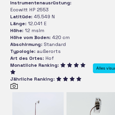
Instrumentenausrüstung:
Ecowitt HP 2553
Latitüde:
45.549 N
Länge:
12.041 E
Höhe:
12 mslm
Höhe vom Boden:
420 cm
Abschirmung:
Standard
Typologie:
außerorts
Art des Ortes:
Hof
Monatliche Ranking:
Alles visu
Jährliche Ranking: