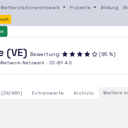
Wetterstationsnetzwerk
Projekte
Bildung
B
buch
ne
e (VE)
Bewertung:
(95 %)
oNetwork-Netzwerk
-
CC-BY 4.0
Weitere I
 (24/48h)
Extremwerte
Archivio