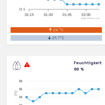
21.5
01:15
01:30
01:45
02:00
Highcharts.com
24 °C
21.7°C
Feuchtigkeit
96 %
98
96
[%]
94