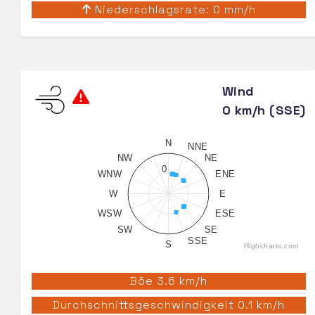
Niederschlagsrate: 0 mm/h
Wind
0 km/h (SSE)
N
NNE
NW
NE
0
WNW
ENE
W
E
WSW
ESE
SW
SE
SSE
S
Highcharts.com
Böe 3.6 km/h
Durchschnittsgeschwindigkeit 0.1 km/h