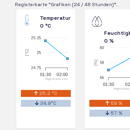
Registerkarte "Grafiken (24 / 48 Stunden)".
Temperatur
0 °C
Feuchtig
25.25
0 %
60
[°C]
25
[%]
58
24.75
01:30
02:00
56
Highcharts.com
01:30
02
Highcharts
25.2 °C
24.9°C
59 %
57 %