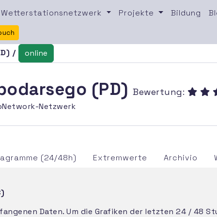
Wetterstationsnetzwerk
Projekte
Bildung
B
buch
D) /
online
mpodarsego (PD)
Bewertung:
oNetwork-Netzwerk
iagramme (24/48h)
Extremwerte
Archivio
C)
mpfangenen Daten. Um die Grafiken der letzten 24 / 48 