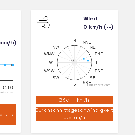
Wind
0 km/h (--)
N
 mm/h)
NNE
NW
NE
WNW
ENE
0
W
E
WSW
ESE
SW
SE
SSE
S
Highcharts.com
04:00
arts.com
Böe -- km/h
Durchschnittsgeschwindigkeit
srate:
6.8 km/h
h