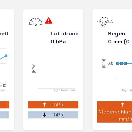
keit
Luftdruck
Regen
0 hPa
0 mm (0
[mm]
0.0
[hPa]
:00
.com
Highcharts.com
Highch
-- hPa
Niederschlag
-- hPa
-- mm/