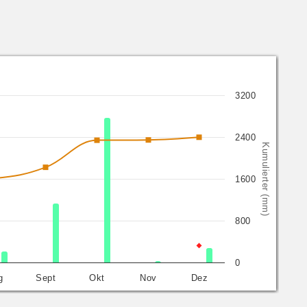
3200
2400
Kumulierter (mm)
1600
800
0
g
Sept
Okt
Nov
Dez