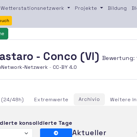
Wetterstationsnetzwerk
Projekte
Bildung
B
buch
ne
astaro - Conco (VI)
Bewertung:
oNetwork-Netzwerk
-
CC-BY 4.0
Archivio
 (24/48h)
Extremwerte
Weitere I
idierte konsolidierte Tage
Aktueller