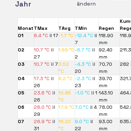
Jahr
ändern
Kumu
Monat
TMax
TAvg
TMin
Regen
Reg
01
8.4 °C
il 17
-1.7 °C
-12.4 °C
il
118.90
118.
7
mm
02
10.7 °C
il
1.89 °C
-6.7 °C
il
92.40
211.
27
2
mm
03
10.7 °C
il 7
3.52
-4.3 °C
il
70.70
282
°C
20
mm
04
17.3 °C
il
8.2 °C
-2.3 °C
il
39.70
321.
26
23
mm
05
23.6 °C
il
10.86
-1.0 °C
il 1
143.10
464
26
°C
mm
06
28.0 °C
il
17.9 °C
7.0 °C
il 4
78.00
542
29
mm
07
28.9 °C
il
18.22
9.0 °C
il
93.00
635
31
°C
22
mm