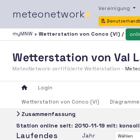
Vereinigung
meteonetwork
■
Benutzerhand
myMNW
› Wetterstation von Conco (VI) /
onli
Wetterstation von Val L
MeteoNetwork-zertifizierte Wetterstation -
Mete
Login
Wetterstation von Conco (VI)
Diagramme
Zusammenfassung
Station online seit:
2010-11-19
mit: konsol
Laufendes
Jahr