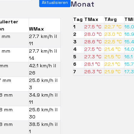
Monat
Aktualisieren
Tag
TMax
TAvg
TMi
lierter
1
27.5 °C
22.7 °C
16.0
en
WMax
2
28.0 °C
23.0 °C
16.9
9 mm
27.7 km/h il
3
28.6 °C
22.5 °C
15.4
11
4
27.5 °C
21.4 °C
14.0
3 mm
27.7 km/h il
5
27.3 °C
21.5 °C
16.1
14
6
28.1 °C
22.1 °C
15.7
 mm
42.1 km/h il
7
26.3 °C
21.9 °C
17.3
26
7 mm
25.6 km/h il
3
.8 mm
34.9 km/h il
11
.8 mm
25.6 km/h il
30
.8 mm
38.5 km/h il
1