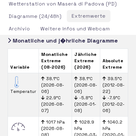
Wetterstation von Maserà di Padova (PD)
Extremwerte
Diagramme (24/48h)
Archivio
Weitere Infos und Webcam
Monatliche und j�hrliche Diagramme
Monatliche
Jährliche
Extreme
Extreme
Absolute
Variable
(08-2026)
(2026)
Extreme
38.1°C
38.1°C
39.5°C
(2026-08-
(2026-08-
(2012-08-
Temperatur
06)
06)
22)
22.9°C
-5.8°C
-7.9°C
(2026-08-
(2026-01-
(2012-02-
07)
08)
06)
1017 hPa
1028.9
1040.2
(2026-08-
hPa
hPa
08)
(2026-03-
(2020-01-