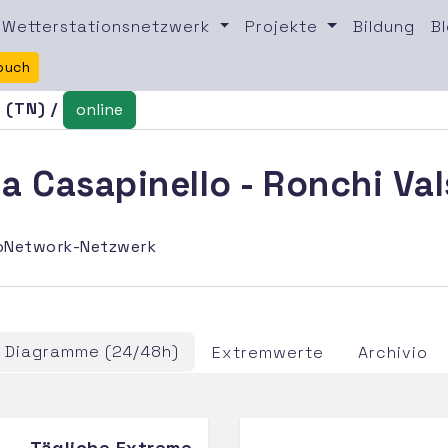
Wetterstationsnetzwerk
Projekte
Bildung
B
buch
 (TN) /
online
a Casapinello - Ronchi Va
oNetwork-Netzwerk
Diagramme (24/48h)
Extremwerte
Archivio
Tägliche Extreme