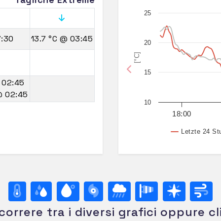
25
:30
13.7 °C
@ 03:45
20
[°C]
15
Previous
 02:45
 02:45
10
18:00
Letzte 24 St
correre tra i diversi grafici oppure cl