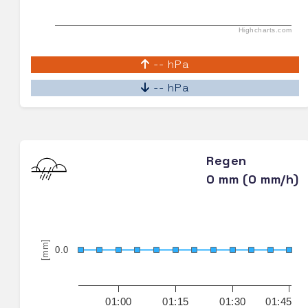
Highcharts.com
-- hPa
-- hPa
Regen
0 mm (0 mm/h)
[mm]
0.0
01:00
01:15
01:30
01:45