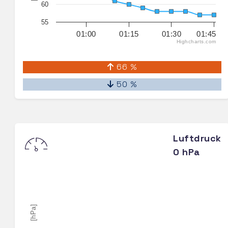
60
55
01:00
01:15
01:30
01:45
Highcharts.com
66 %
50 %
Luftdruck
0 hPa
[hPa]