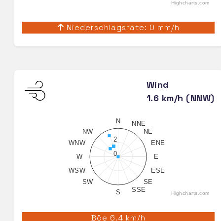
Highcharts.com
Niederschlagsrate: 0 mm/h
Wind
1.6 km/h (NNW)
N
NNE
NW
NE
2
WNW
ENE
0
W
E
WSW
ESE
SW
SE
SSE
S
Highcharts.com
Böe 6.4 km/h