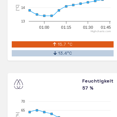
[°C]
14
13
01:00
01:15
01:30
01:45
Highcharts.com
15.7 °C
13.4°C
Feuchtigkeit
57 %
70
65
[%]