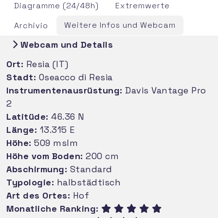
Diagramme (24/48h)
Extremwerte
Weitere Infos und Webcam
Archivio
Webcam und Details
Ort:
Resia (IT)
Stadt:
Oseacco di Resia
Instrumentenausrüstung:
Davis Vantage Pro
2
Latitüde:
46.36 N
Länge:
13.315 E
Höhe:
509 mslm
Höhe vom Boden:
200 cm
Abschirmung:
Standard
Typologie:
halbstädtisch
Art des Ortes:
Hof
Monatliche Ranking: