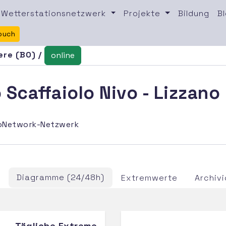
Wetterstationsnetzwerk
Projekte
Bildung
B
buch
ere (BO) /
online
Scaffaiolo Nivo - Lizzano
oNetwork-Netzwerk
Diagramme (24/48h)
)
Extremwerte
Archivi
Tägliche Extreme