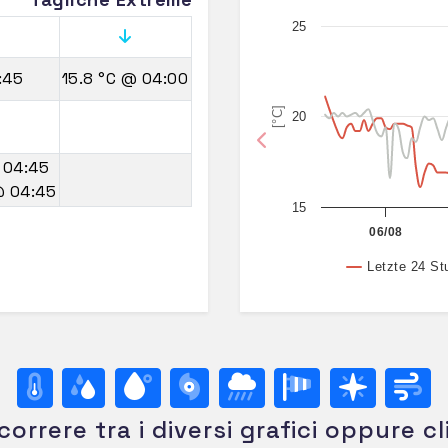
25
:45
15.8 °C
@ 04:00
[°C]
20
Previous
 04:45
 04:45
15
06/08
Letzte 24 St
correre tra i diversi grafici oppure cl