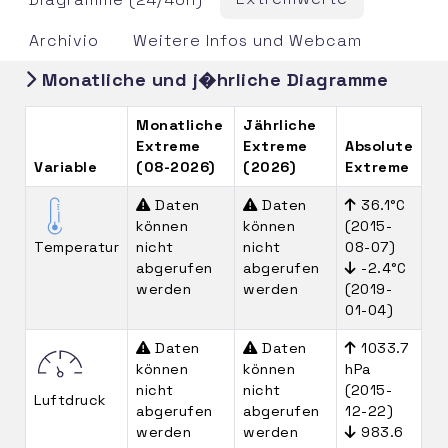
Archivio
Weitere Infos und Webcam
Monatliche und j�hrliche Diagramme
Monatliche
Jährliche
Extreme
Extreme
Absolute
Variable
(08-2026)
(2026)
Extreme
Daten
Daten
36.1°C
können
können
(2015-
Temperatur
nicht
nicht
08-07)
abgerufen
abgerufen
-2.4°C
werden
werden
(2019-
01-04)
Daten
Daten
1033.7
können
können
hPa
nicht
nicht
(2015-
Luftdruck
abgerufen
abgerufen
12-22)
werden
werden
983.6