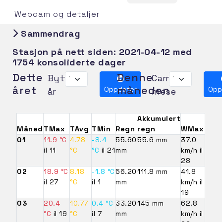
Webcam og detaljer
Sammendrag
Stasjon på nett siden:
2021-04-12
med
1754 konsoliderte dager
Dette
Denne
Bytt
Cambia
året
måneden
Oppdater
Opp
år
mese
Akkumulert
Måned
TMax
TAvg
TMin
Regn
regn
WMax
01
11.9 °C
4.78
-8.4
55.60
55.6 mm
37.0
il 11
°C
°C
il 21
mm
km/h il
28
02
18.9 °C
8.18
-1.8 °C
56.20
111.8 mm
41.8
il 27
°C
il 1
mm
km/h il
19
03
20.4
10.77
0.4 °C
33.20
145 mm
62.8
°C
il 19
°C
il 7
mm
km/h il