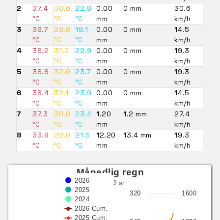
2
37.4
30.6
22.8
0.00
0 mm
30.6
°C
°C
°C
mm
km/h
3
38.7
29.8
19.1
0.00
0 mm
14.5
°C
°C
°C
mm
km/h
4
38.2
31.2
22.9
0.00
0 mm
19.3
°C
°C
°C
mm
km/h
5
38.8
32.0
23.7
0.00
0 mm
19.3
°C
°C
°C
mm
km/h
6
38.4
32.1
23.9
0.00
0 mm
14.5
°C
°C
°C
mm
km/h
7
37.3
30.0
23.4
1.20
1.2 mm
27.4
°C
°C
°C
mm
km/h
8
33.9
28.0
21.5
12.20
13.4 mm
19.3
°C
°C
°C
mm
km/h
Månedlig regn
2026
siste 3 år
2025
320
1600
2024
2026 Cum.
2025 Cum.