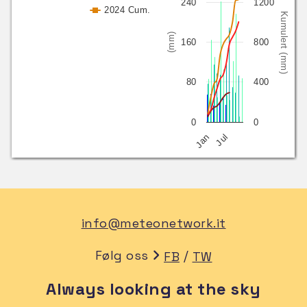
240
1200
2024 Cum.
Kumulert (mm)
(mm)
160
800
80
400
0
0
Jan
Jul
info@meteonetwork.it
Følg oss
/
FB
TW
Always looking at the sky