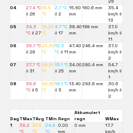
26
04
27.4 °C
16.5
2.7 °C
15.60
160.6 mm
35.4
il 26
°C
il 2
mm
km/h il
13
05
34.3
19.33
4.7 °C
38.40
199 mm
37.0
°C
il 27
°C
il 17
mm
km/h il
11
06
38.7 °C
25.83
12.3
47.40
246.4 mm
37.0
il 29
°C
°C
il 11
mm
km/h il
2
07
37.7 °C
26.91
15.1 °C
34.00
280.4 mm
54.7
il 31
°C
il 25
mm
km/h il
1
08
38.8
30.65
19.1 °C
13.40
293.8 mm
30.6
°C
il 5
°C
il 3
mm
km/h il
2
Akkumulert
Dag
TMax
TAvg
TMin
Regn
regn
WMax
1
38.2
31.5
24.8
0.00
0 mm
17.7
°C
°C
°C
mm
km/h