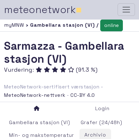
meteonetwork
■
myMNW
› Gambellara stasjon (VI) /
online
Sarmazza - Gambellara
stasjon (VI)
Vurdering:
(91.3 %)
MeteoNetwork-sertifisert værstasjon -
MeteoNetwork-nettverk
-
CC-BY 4.0
Login
Gambellara stasjon (VI)
Grafer (24/48h)
Archivio
Min- og makstemperatur