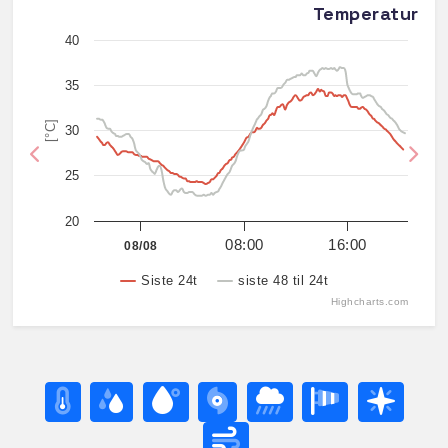
Temperatur
40
35
[°C]
30
Previous
Nex
25
20
08:00
16:00
08/08
Siste 24t
siste 48 til 24t
Highcharts.com