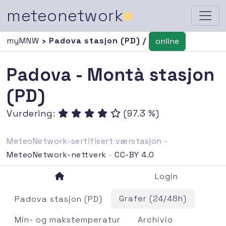
meteonetwork
■
myMNW
› Padova stasjon (PD) /
online
Padova - Montà stasjon
(PD)
Vurdering:
(97.3 %)
MeteoNetwork-sertifisert værstasjon -
MeteoNetwork-nettverk
-
CC-BY 4.0
Login
Grafer (24/48h)
Padova stasjon (PD)
Min- og makstemperatur
Archivio