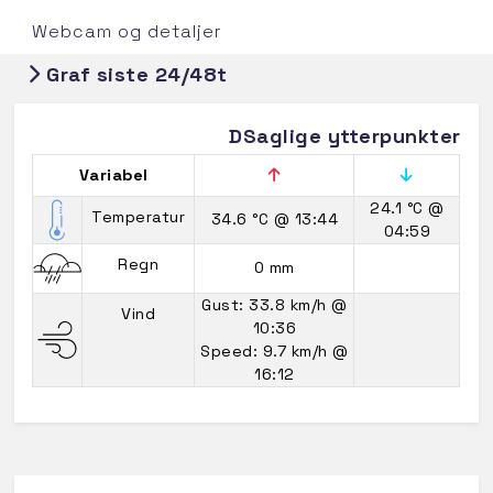
Webcam og detaljer
Graf siste 24/48t
DSaglige ytterpunkter
Variabel
24.1 °C
@
Temperatur
34.6 °C
@ 13:44
04:59
Regn
0 mm
Gust: 33.8 km/h
@
Vind
10:36
Speed: 9.7 km/h
@
16:12