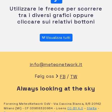
Utilizzare le frecce per scorrere
tra i diversi grafici oppure
cliccare sui relativi bottoni
Visualizza tutti
info@meteonetwork.it
Følg oss
/
FB
TW
Always looking at the sky
Forening MeteoNetwork OdV - Via Cascina Bianca, 9/5 20142
Milano (MI) - CF 03968320964 - Lisens
CC-BY 4.0
–
Støtte
-