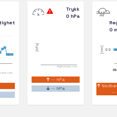
Trykk
0 hPa
tighet
Re
0 
[hPa]
[mm]
0.0
Highcharts.com
08
harts.com
-- hPa
Nedbør
-- hPa
--