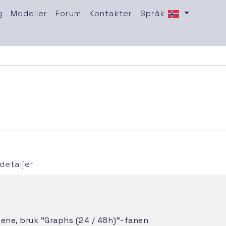
g
Modeller
Forum
Kontakter
Språk
detaljer
imene, bruk "Graphs (24 / 48h)"-fanen