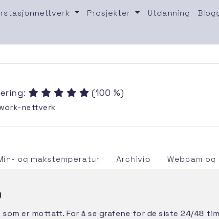
rstasjonnettverk
Prosjekter
Utdanning
Blog
ering:
(100 %)
work-nettverk
Min- og makstemperatur
Archivio
Webcam og 
)
e som er mottatt. For å se grafene for de siste 24/48 t