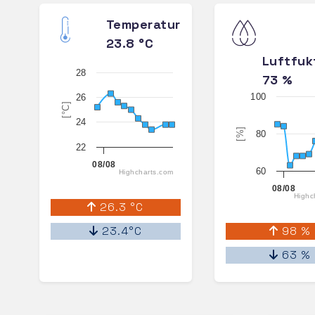
Temperatur
23.8 °C
Luftfuk
28
73 %
100
26
[°C]
24
[%]
80
22
08/08
60
Highcharts.com
08/08
Highc
26.3 °C
23.4°C
98 %
63 %