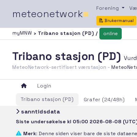
Forening
Væ
meteonetwork
■
Brukermanual
myMNW
› Tribano stasjon (PD) /
online
Tribano stasjon (PD)
Vurd
MeteoNetwork-sertifisert værstasjon -
MeteoNet
Login
Tribano stasjon (PD)
Grafer (24/48h)
sanntidsdata
Siste undersøkelse kl 05:00 2026-08-08 (UTC
Merk
: Denne siden viser bare de siste dataen