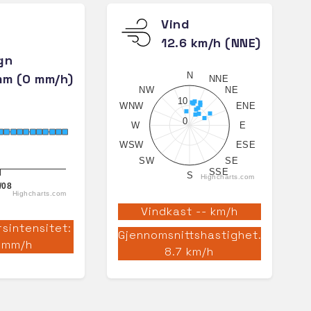
Vind
12.6 km/h (NNE)
gn
N
mm (0 mm/h)
NNE
NW
NE
10
WNW
ENE
0
W
E
WSW
ESE
SW
SE
SSE
S
Highcharts.com
/08
Highcharts.com
Vindkast -- km/h
sintensitet:
Gjennomsnittshastighet.
 mm/h
8.7 km/h